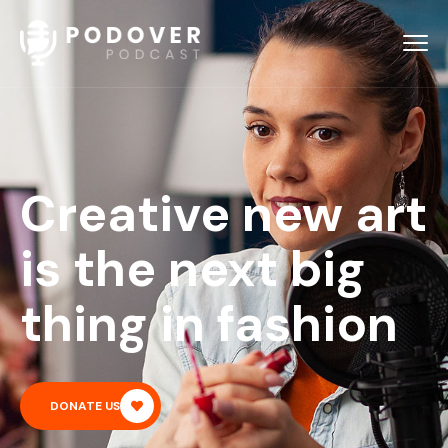
Creative new art
is the next big
thing in fashion
DONATE US